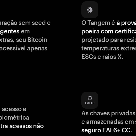
uração sem seed e
O Tangem é
à prov
igentes
em
poeira com certifi
xtras, seu Bitcoin
projetado para resis
 acessível apenas
temperaturas extr
ESCs e raios X.
 acesso e
As chaves privadas
biométrica
e armazenadas em
tra acessos não
seguro EAL6+ CC
.