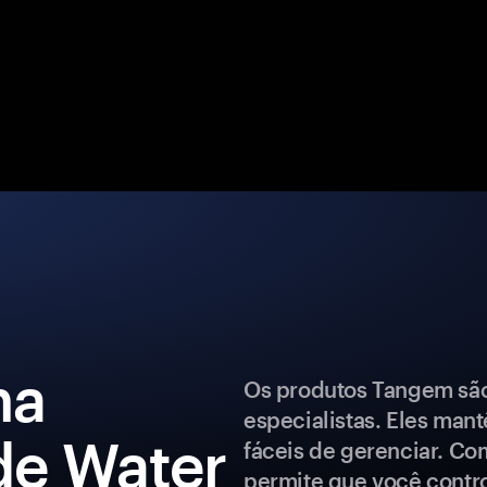
ma
Os produtos Tangem são 
especialistas. Eles man
 de Water
fáceis de gerenciar. Co
permite que você control