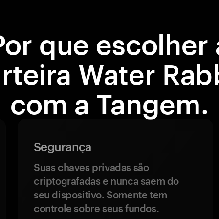
Por que escolher 
rteira Water Rab
com a Tangem.
Segurança
Suas chaves privadas são
criptografadas e nunca saem do
seu dispositivo. Somente tem
controle sobre seus fundos.