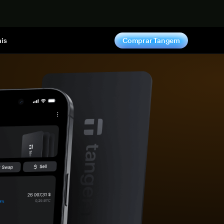
gora
is
Comprar Tangem