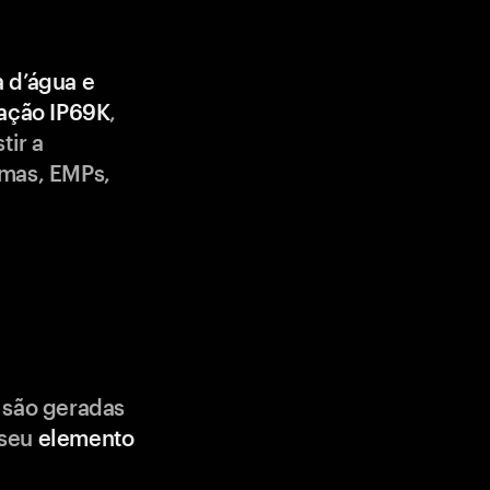
a d’água e
cação IP69K
,
tir a
emas, EMPs,
 são geradas
 seu
elemento