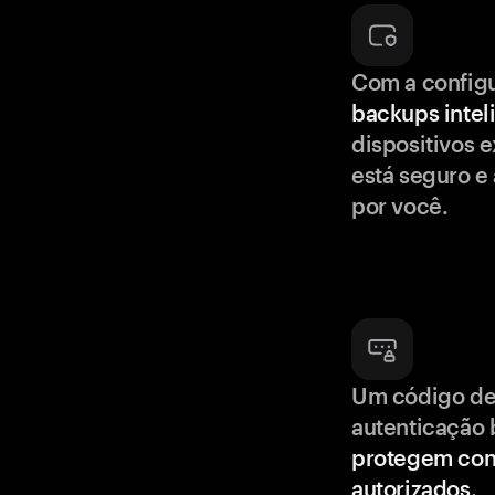
Com a config
backups intel
dispositivos e
está seguro e
por você.
Um código de
autenticação 
protegem con
autorizados
.