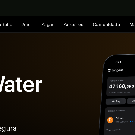
Comprar a
rteira
Anel
Pagar
Parceiros
Comunidade
Ma
Water
egura