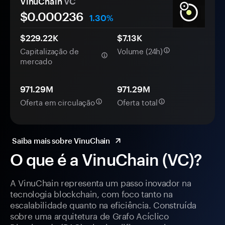
VinuChain
VC
$0.
000
236
1.30%
$229.22K
$7.13K
Capitalização de
Volume (24h)
mercado
971.29M
971.29M
Oferta em circulação
Oferta total
Saiba mais sobre VinuChain
O que é a VinuChain (VC)?
A VinuChain representa um passo inovador na
tecnologia blockchain, com foco tanto na
escalabilidade quanto na eficiência. Construída
sobre uma arquitetura de Grafo Acíclico