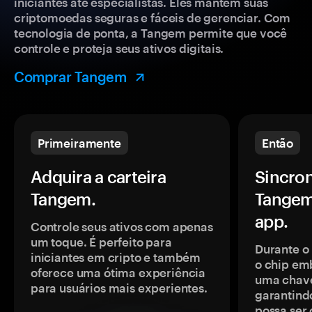
iniciantes até especialistas. Eles mantêm suas
criptomoedas seguras e fáceis de gerenciar. Com
tecnologia de ponta, a Tangem permite que você
controle e proteja seus ativos digitais.
Comprar Tangem
Primeiramente
Então
Adquira a carteira
Sincron
Tangem.
Tangem
app.
Controle seus ativos com apenas
um toque. É perfeito para
Durante o
iniciantes em cripto e também
o chip em
oferece uma ótima experiência
uma chave
para usuários mais experientes.
garantindo
possa ser