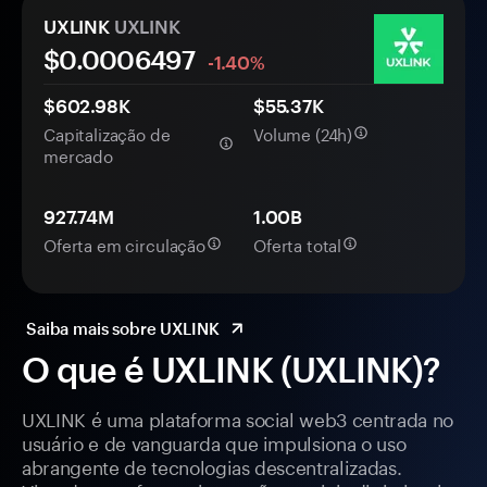
UXLINK
UXLINK
$0.
000
6497
-1.40%
$602.98K
$55.37K
Capitalização de
Volume (24h)
mercado
927.74M
1.00B
Oferta em circulação
Oferta total
Saiba mais sobre UXLINK
O que é UXLINK (UXLINK)?
UXLINK é uma plataforma social web3 centrada no
usuário e de vanguarda que impulsiona o uso
abrangente de tecnologias descentralizadas.