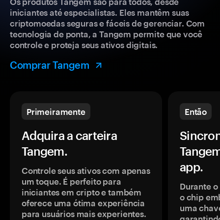
Os produtos Tangem são para todos, desde
iniciantes até especialistas. Eles mantêm suas
criptomoedas seguras e fáceis de gerenciar. Com
tecnologia de ponta, a Tangem permite que você
controle e proteja seus ativos digitais.
Comprar Tangem
Primeiramente
Então
Adquira a carteira
Sincron
Tangem.
Tangem
app.
Controle seus ativos com apenas
um toque. É perfeito para
Durante o
iniciantes em cripto e também
o chip em
oferece uma ótima experiência
uma chave
para usuários mais experientes.
garantindo