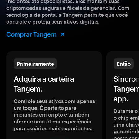
iniciantes até especialistas. Eles mantêm suas
criptomoedas seguras e fáceis de gerenciar. Com
tecnologia de ponta, a Tangem permite que você
controle e proteja seus ativos digitais.
Comprar Tangem
Primeiramente
Então
Adquira a carteira
Sincron
Tangem.
Tangem
app.
Controle seus ativos com apenas
um toque. É perfeito para
Durante o
iniciantes em cripto e também
o chip em
oferece uma ótima experiência
uma chave
para usuários mais experientes.
garantindo
possa ser