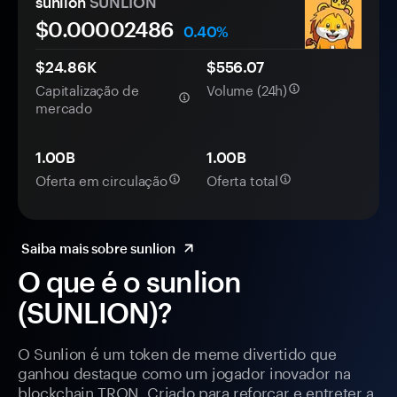
sunlion
SUNLION
$0.
0000
2486
0.40%
$24.86K
$556.07
Capitalização de
Volume (24h)
mercado
1.00B
1.00B
Oferta em circulação
Oferta total
Saiba mais sobre sunlion
O que é o sunlion
(SUNLION)?
O Sunlion é um token de meme divertido que
ganhou destaque como um jogador inovador na
blockchain TRON. Criado para reforçar e entreter a