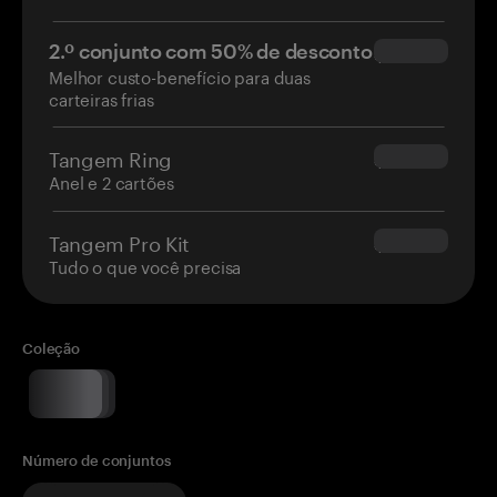
2.º conjunto com 50% de desconto
$34.95
Melhor custo-benefício para duas
carteiras frias
Tangem Ring
$160.00
Anel e 2 cartões
Tangem Pro Kit
$180.00
Tudo o que você precisa
Coleção
Número de conjuntos