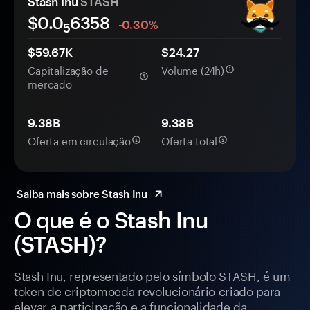
Stash Inu
STASH
$0.0
6358
-0.30%
5
$59.67K
$24.27
Capitalização de
Volume (24h)
mercado
9.38B
9.38B
Oferta em circulação
Oferta total
Saiba mais sobre Stash Inu
O que é o Stash Inu
(STASH)?
Stash Inu, representado pelo símbolo STASH, é um
token de criptomoeda revolucionário criado para
elevar a participação e a funcionalidade da