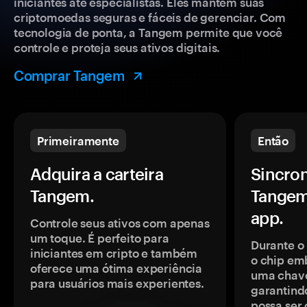
iniciantes até especialistas. Eles mantêm suas
criptomoedas seguras e fáceis de gerenciar. Com
tecnologia de ponta, a Tangem permite que você
controle e proteja seus ativos digitais.
Comprar Tangem
Primeiramente
Então
Adquira a carteira
Sincron
Tangem.
Tangem
app.
Controle seus ativos com apenas
um toque. É perfeito para
Durante o
iniciantes em cripto e também
o chip em
oferece uma ótima experiência
uma chave
para usuários mais experientes.
garantindo
possa ser