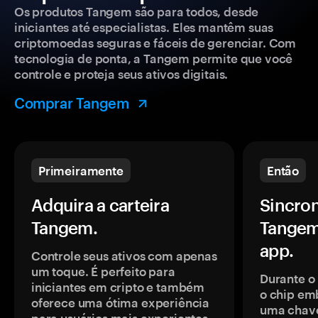
Os produtos Tangem são para todos, desde
iniciantes até especialistas. Eles mantêm suas
criptomoedas seguras e fáceis de gerenciar. Com
tecnologia de ponta, a Tangem permite que você
controle e proteja seus ativos digitais.
Comprar Tangem
Primeiramente
Então
Adquira a carteira
Sincron
Tangem.
Tangem
app.
Controle seus ativos com apenas
um toque. É perfeito para
Durante o
iniciantes em cripto e também
o chip em
oferece uma ótima experiência
uma chave