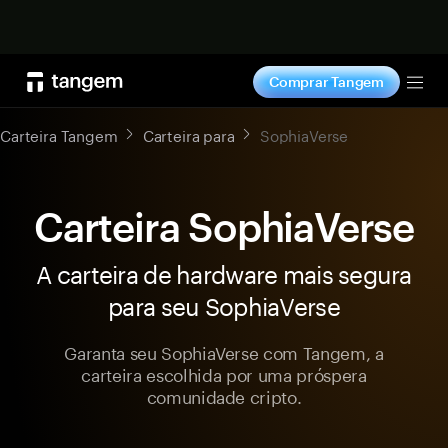
Comprar agora
Comprar Tangem
Tog
Carteira Tangem
Carteira para
SophiaVerse
Carteira SophiaVerse
A carteira de hardware mais segura
para seu SophiaVerse
Garanta seu SophiaVerse com Tangem, a
carteira escolhida por uma próspera
comunidade cripto.