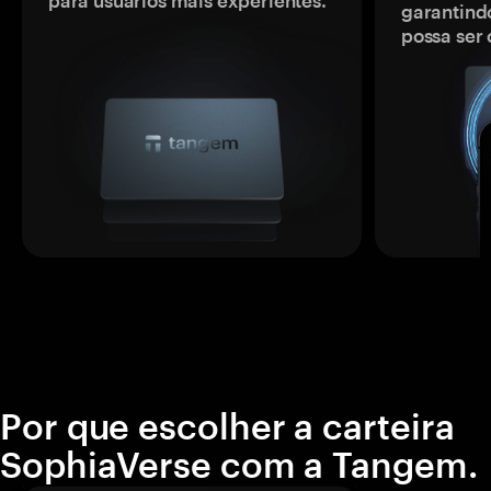
para usuários mais experientes.
garantindo
possa ser
Por que escolher a carteira
SophiaVerse com a Tangem.