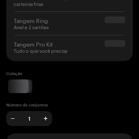
carteiras frias
Tangem Ring
$160.00
Anel e 2 cartões
Tangem Pro Kit
$180.00
Tudo o que você precisa
Coleção
Número de conjuntos