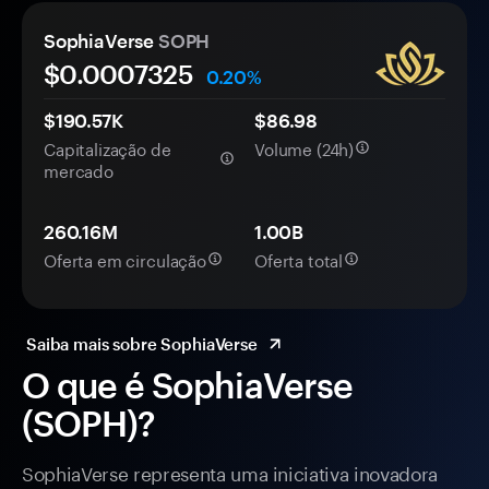
SophiaVerse
SOPH
$0.
000
7325
0.20%
$190.57K
$86.98
Capitalização de
Volume (24h)
mercado
260.16M
1.00B
Oferta em circulação
Oferta total
Saiba mais sobre SophiaVerse
O que é SophiaVerse
(SOPH)?
SophiaVerse representa uma iniciativa inovadora