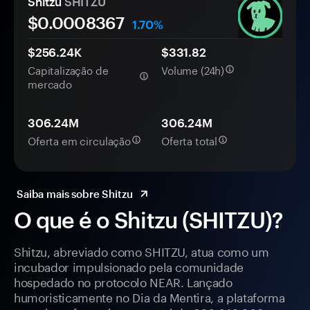
Shitzu
SHITZU
$0.
000
8367
1.70%
$256.24K
$331.82
Capitalização de
Volume (24h)
mercado
306.24M
306.24M
Oferta em circulação
Oferta total
Saiba mais sobre Shitzu
O que é o Shitzu (SHITZU)?
Shitzu, abreviado como SHITZU, atua como um
incubador impulsionado pela comunidade
hospedado no protocolo NEAR. Lançado
humoristicamente no Dia da Mentira, a plataforma