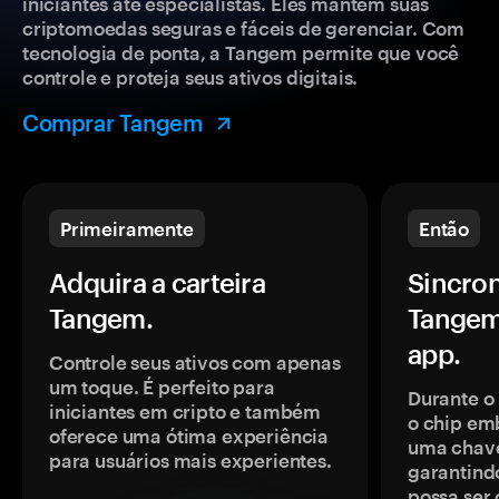
iniciantes até especialistas. Eles mantêm suas
criptomoedas seguras e fáceis de gerenciar. Com
tecnologia de ponta, a Tangem permite que você
controle e proteja seus ativos digitais.
Comprar Tangem
Primeiramente
Então
Adquira a carteira
Sincron
Tangem.
Tangem
app.
Controle seus ativos com apenas
um toque. É perfeito para
Durante o
iniciantes em cripto e também
o chip em
oferece uma ótima experiência
uma chave
para usuários mais experientes.
garantindo
possa ser