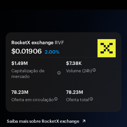
RocketX exchange
RVF
$0.
0
1906
2.00%
$1.49M
$7.38K
Capitalização de
Volume (24h)
mercado
78.23M
78.23M
Oferta em circulação
Oferta total
Saiba mais sobre RocketX exchange