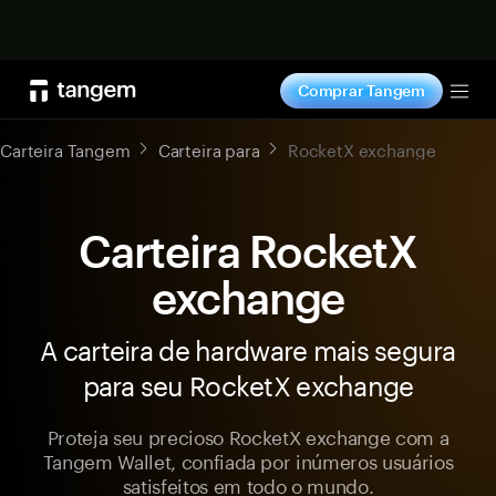
Comprar agora
Comprar Tangem
Tog
Carteira Tangem
Carteira para
RocketX exchange
Carteira RocketX
exchange
A carteira de hardware mais segura
para seu RocketX exchange
Proteja seu precioso RocketX exchange com a
Tangem Wallet, confiada por inúmeros usuários
satisfeitos em todo o mundo.