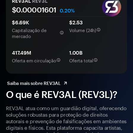
REV3AL
REV3L
$0.
0000
1601
0.20%
$6.69K
$2.53
Capitalização de
Volume (24h)
mercado
417.49M
1.00B
Oferta em circulação
Oferta total
Saiba mais sobre REV3AL
O que é REV3AL (REV3L)?
REV3AL atua como um guardião digital, oferecendo
soluções robustas para proteção de direitos
autorais e prevenção de falsificações em ambientes
digitais e físicos. Esta plataforma capacita artistas,