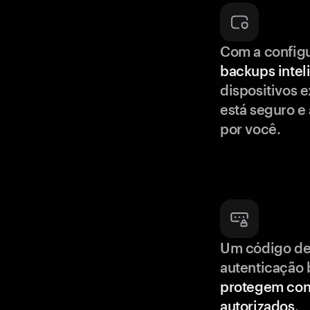
Com a config
backups intel
dispositivos e
está seguro e
por você.
Um código de
autenticação 
protegem con
autorizados
.