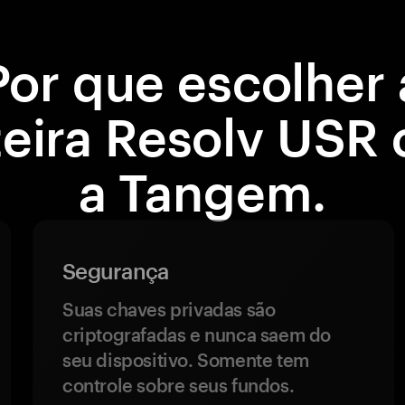
Por que escolher 
teira Resolv USR
a Tangem.
Segurança
Suas chaves privadas são
criptografadas e nunca saem do
seu dispositivo. Somente tem
controle sobre seus fundos.