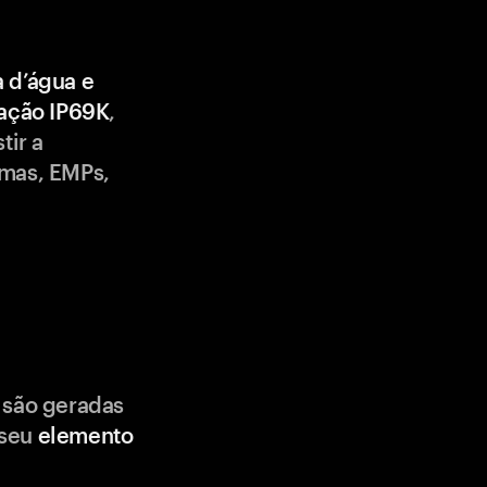
a d’água e
cação IP69K
,
tir a
emas, EMPs,
 são geradas
 seu
elemento