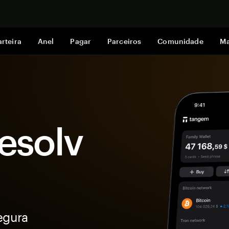
Comprar a
rteira
Anel
Pagar
Parceiros
Comunidade
Ma
Resolv
egura