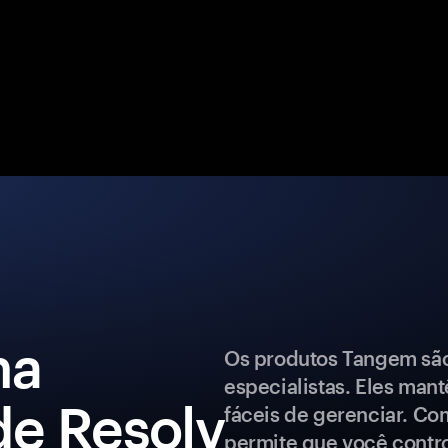
ma
Os produtos Tangem são 
especialistas. Eles man
 de Resolv
fáceis de gerenciar. Co
permite que você control