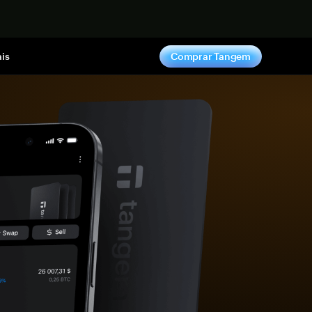
gora
is
Comprar Tangem