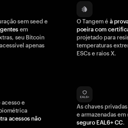
uração sem seed e
O Tangem é
à prov
igentes
em
poeira com certifi
xtras, seu Bitcoin
projetado para resis
 acessível apenas
temperaturas extr
ESCs e raios X.
 acesso e
As chaves privadas
biométrica
e armazenadas em
tra acessos não
seguro EAL6+ CC
.