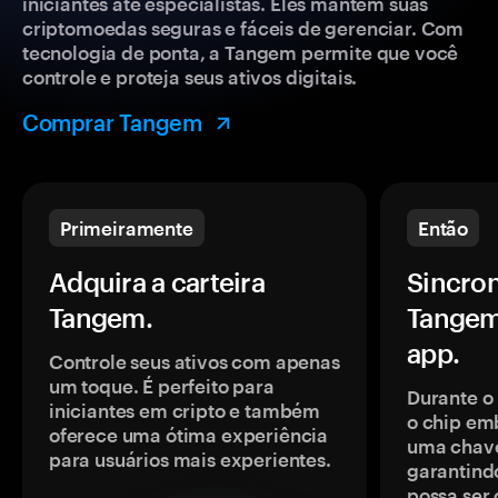
iniciantes até especialistas. Eles mantêm suas
criptomoedas seguras e fáceis de gerenciar. Com
tecnologia de ponta, a Tangem permite que você
controle e proteja seus ativos digitais.
Comprar Tangem
Primeiramente
Então
Adquira a carteira
Sincron
Tangem.
Tangem
app.
Controle seus ativos com apenas
um toque. É perfeito para
Durante o
iniciantes em cripto e também
o chip em
oferece uma ótima experiência
uma chave
para usuários mais experientes.
garantindo
possa ser