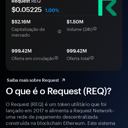
Request
REQ
$0.
0
5225
1.00%
$52.16M
$1.50M
Capitalização de
Volume (24h)
mercado
999.42M
999.42M
Oferta em circulação
Oferta total
Saiba mais sobre Request
O que é o Request (REQ)?
O Request (REQ) é um token utilitário que foi
lançado em 2017 e alimenta a Request Network–
uma rede de pagamento descentralizada
construída na blockchain Ethereum. Este sistema