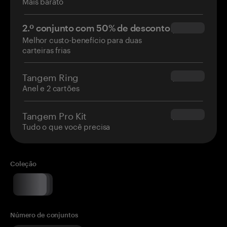
Mais barato
2.º conjunto com 50% de desconto
$34.95
Melhor custo-benefício para duas
carteiras frias
Tangem Ring
$160.00
Anel e 2 cartões
Tangem Pro Kit
$180.00
Tudo o que você precisa
Coleção
Número de conjuntos