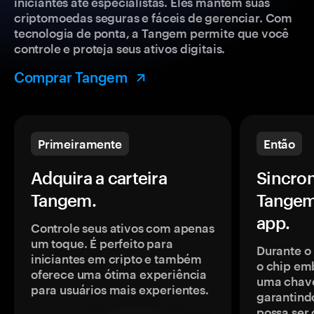
iniciantes até especialistas. Eles mantêm suas
criptomoedas seguras e fáceis de gerenciar. Com
tecnologia de ponta, a Tangem permite que você
controle e proteja seus ativos digitais.
Comprar Tangem
Primeiramente
Então
Adquira a carteira
Sincron
Tangem.
Tangem
app.
Controle seus ativos com apenas
um toque. É perfeito para
Durante o
iniciantes em cripto e também
o chip em
oferece uma ótima experiência
uma chave
para usuários mais experientes.
garantindo
possa ser