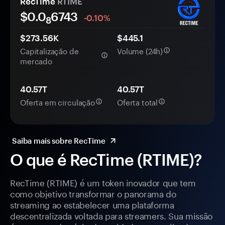
RecTime
RTIME
$0.0
6743
-0.10%
8
$273.56K
$445.1
Capitalização de
Volume (24h)
mercado
40.57T
40.57T
Oferta em circulação
Oferta total
Saiba mais sobre RecTime
O que é RecTime (RTIME)?
RecTime (RTIME) é um token inovador que tem
como objetivo transformar o panorama do
streaming ao estabelecer uma plataforma
descentralizada voltada para streamers. Sua missão