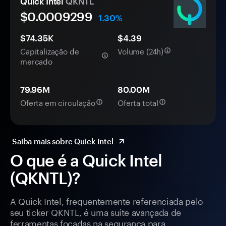
Quick Intel
QKNTL
$0.
000
9299
1.30%
$74.35K
$4.39
Capitalização de
Volume (24h)
mercado
79.96M
80.00M
Oferta em circulação
Oferta total
Saiba mais sobre Quick Intel
O que é a Quick Intel
(QKNTL)?
A Quick Intel, frequentemente referenciada pelo
seu ticker QKNTL, é uma suíte avançada de
ferramentas focadas na segurança para