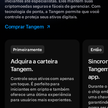
iniciantes até especialistas. Eles mantêm suas
criptomoedas seguras e fáceis de gerenciar. Com
tecnologia de ponta, a Tangem permite que você
controle e proteja seus ativos digitais.
Comprar Tangem
Primeiramente
Então
Adquira a carteira
Sincron
Tangem.
Tangem
app.
Controle seus ativos com apenas
um toque. É perfeito para
Durante o
iniciantes em cripto e também
o chip em
oferece uma ótima experiência
uma chave
para usuários mais experientes.
garantindo
possa ser