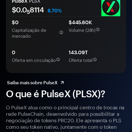
PulseX
PLSX
$0.0
8114
8.70%
5
$0
$445.60K
Capitalização de
Volume (24h)
mercado
0
143.09T
Oferta em circulação
Oferta total
Saiba mais sobre PulseX
O que é PulseX (PLSX)?
O PulseX atua como o principal centro de trocas na
rede PulseChain, desenvolvido para possibilitar a
negociação de tokens PRC20. Ele apresenta o PLS
como seu token nativo, juntamente com o token