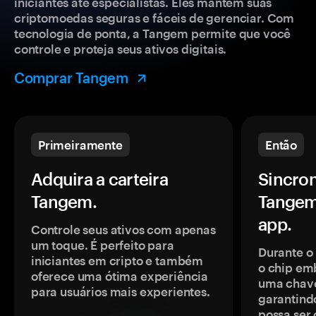
iniciantes até especialistas. Eles mantêm suas
criptomoedas seguras e fáceis de gerenciar. Com
tecnologia de ponta, a Tangem permite que você
controle e proteja seus ativos digitais.
Comprar Tangem
Primeiramente
Então
Adquira a carteira
Sincron
Tangem.
Tangem
app.
Controle seus ativos com apenas
um toque. É perfeito para
Durante o
iniciantes em cripto e também
o chip em
oferece uma ótima experiência
uma chave
para usuários mais experientes.
garantindo
possa ser