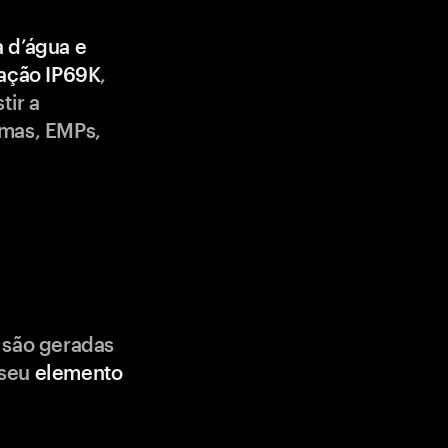
a d’água e
cação IP69K
,
tir a
emas, EMPs,
 são geradas
 seu
elemento