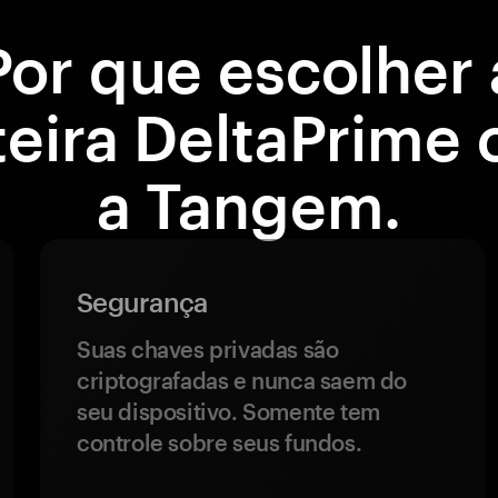
Por que escolher 
teira DeltaPrime
a Tangem.
Segurança
Suas chaves privadas são
criptografadas e nunca saem do
seu dispositivo. Somente tem
controle sobre seus fundos.