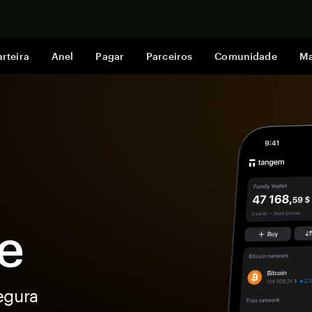
Comprar a
rteira
Anel
Pagar
Parceiros
Comunidade
Ma
e
egura