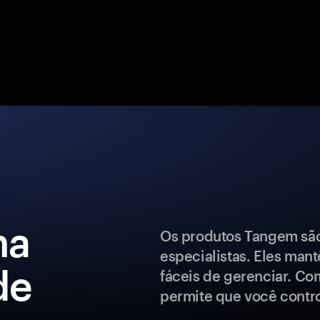
ma
Os produtos Tangem são 
especialistas. Eles man
de
fáceis de gerenciar. Co
permite que você control