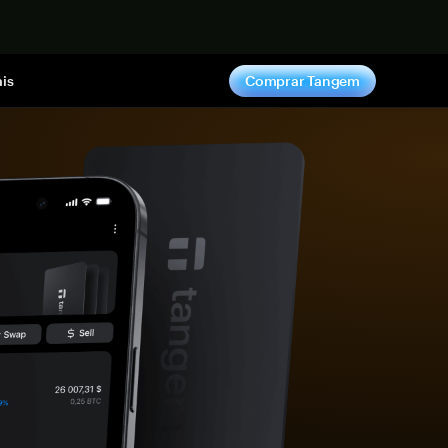
gora
is
Comprar Tangem