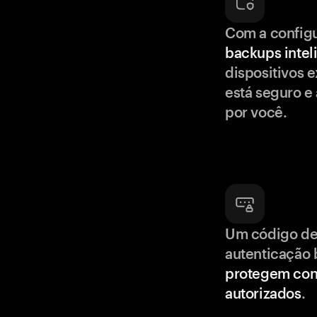
Com a config
backups intel
dispositivos e
está seguro e
por você.
Um código de
autenticação 
protegem con
autorizados
.