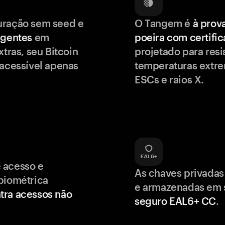
uração sem seed e
O Tangem é
à prov
igentes
em
poeira com certifi
xtras, seu Bitcoin
projetado para resis
 acessível apenas
temperaturas extr
ESCs e raios X.
 acesso e
As chaves privadas
biométrica
e armazenadas em
tra acessos não
seguro EAL6+ CC
.