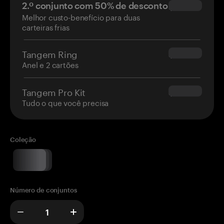
2.º conjunto com 50% de desconto
$34.95
Melhor custo-benefício para duas
carteiras frias
Tangem Ring
$160.00
Anel e 2 cartões
Tangem Pro Kit
$180.00
Tudo o que você precisa
Coleção
Número de conjuntos