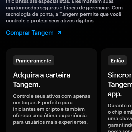
iniciantes até especialistas. Eles mantêm suas
criptomoedas seguras e fáceis de gerenciar. Com
tecnologia de ponta, a Tangem permite que você
controle e proteja seus ativos digitais.
Comprar Tangem
Primeiramente
Então
Adquira a carteira
Sincron
Tangem.
Tangem
app.
Controle seus ativos com apenas
um toque. É perfeito para
Durante o
iniciantes em cripto e também
o chip em
oferece uma ótima experiência
uma chave
para usuários mais experientes.
garantindo
possa ser