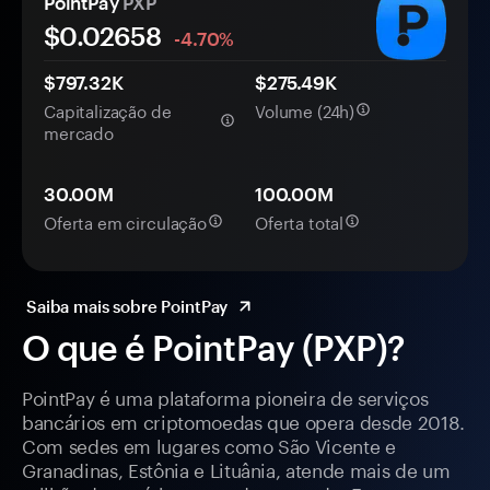
PointPay
PXP
$0.
0
2658
-4.70%
$797.32K
$275.49K
Capitalização de
Volume (24h)
mercado
30.00M
100.00M
Oferta em circulação
Oferta total
Saiba mais sobre PointPay
O que é PointPay (PXP)?
PointPay é uma plataforma pioneira de serviços
bancários em criptomoedas que opera desde 2018.
Com sedes em lugares como São Vicente e
Granadinas, Estônia e Lituânia, atende mais de um