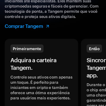
iniciantes até especialistas. Eles mantêm suas
criptomoedas seguras e fáceis de gerenciar. Com
tecnologia de ponta, a Tangem permite que você
controle e proteja seus ativos digitais.
Comprar Tangem
Primeiramente
Então
Adquira a carteira
Sincron
Tangem.
Tangem
app.
Controle seus ativos com apenas
um toque. É perfeito para
Durante o
iniciantes em cripto e também
o chip em
oferece uma ótima experiência
uma chave
para usuários mais experientes.
garantindo
possa ser