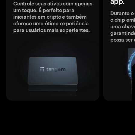
app.
Controle seus ativos com apenas
um toque. É perfeito para
Durante o
iniciantes em cripto e também
o chip em
oferece uma ótima experiência
uma chave
para usuários mais experientes.
garantindo
possa ser