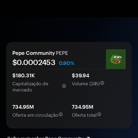
Pepe Community
PEPE
$0.
000
2453
0.90%
$180.31K
$39.94
Capitalização de
Volume (24h)
mercado
734.95M
734.95M
Oferta em circulação
Oferta total