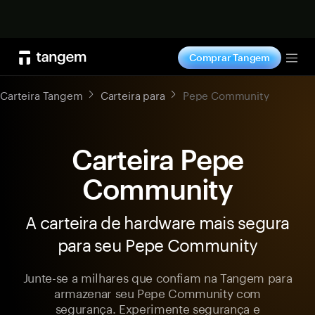
Comprar agora
Comprar Tangem
Tog
Carteira Tangem
Carteira para
Pepe Community
Carteira Pepe
Community
A carteira de hardware mais segura
para seu Pepe Community
Junte-se a milhares que confiam na Tangem para
armazenar seu Pepe Community com
segurança. Experimente segurança e