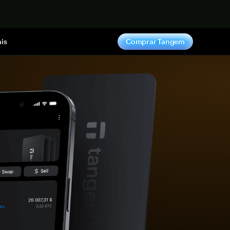
gora
is
Comprar Tangem