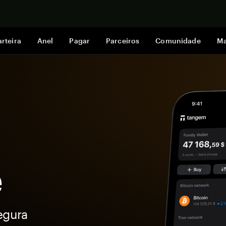
Comprar a
rteira
Anel
Pagar
Parceiros
Comunidade
Ma
e
egura