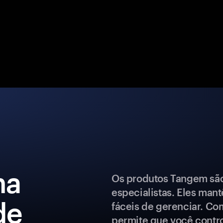
ma
Os produtos Tangem são 
especialistas. Eles man
de
fáceis de gerenciar. Co
permite que você control