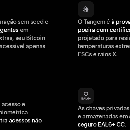
uração sem seed e
O Tangem é
à prov
igentes
em
poeira com certifi
xtras, seu Bitcoin
projetado para resis
 acessível apenas
temperaturas extr
ESCs e raios X.
 acesso e
As chaves privadas
biométrica
e armazenadas em
tra acessos não
seguro EAL6+ CC
.