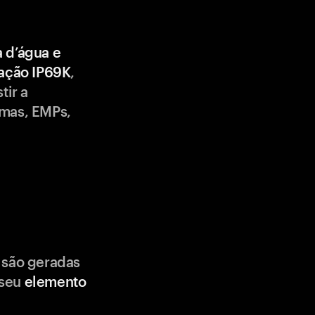
a d’água e
cação IP69K
,
tir a
emas, EMPs,
 são geradas
 seu
elemento