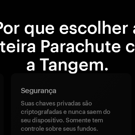
Por que escolher 
teira Parachute
a Tangem.
Segurança
Suas chaves privadas são
criptografadas e nunca saem do
seu dispositivo. Somente tem
controle sobre seus fundos.