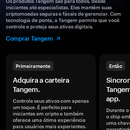
Os produtos Tangem são para todos, desde
iniciantes até especialistas. Eles mantêm suas
criptomoedas seguras e fáceis de gerenciar. Com
tecnologia de ponta, a Tangem permite que você
controle e proteja seus ativos digitais.
Comprar Tangem
Primeiramente
Então
Adquira a carteira
Sincron
Tangem.
Tangem
app.
Controle seus ativos com apenas
um toque. É perfeito para
Durante o
iniciantes em cripto e também
o chip em
oferece uma ótima experiência
uma chave
para usuários mais experientes.
garantindo