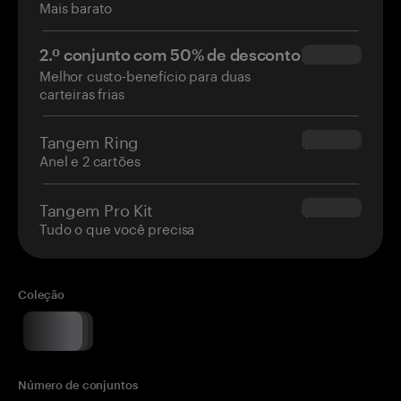
Mais barato
2.º conjunto com 50% de desconto
$34.95
Melhor custo-benefício para duas
carteiras frias
Tangem Ring
$160.00
Anel e 2 cartões
Tangem Pro Kit
$180.00
Tudo o que você precisa
Coleção
Número de conjuntos