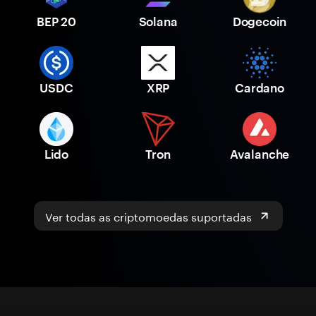
BEP 20
Solana
Dogecoin
USDC
XRP
Cardano
Lido
Tron
Avalanche
Ver todas as criptomoedas suportadas