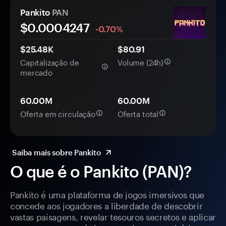
Pankito
PAN
$0.
000
4247
-0.70%
$25.48K
$80.91
Capitalização de
Volume (24h)
mercado
60.00M
60.00M
Oferta em circulação
Oferta total
Saiba mais sobre Pankito
O que é o Pankito (PAN)?
Pankito é uma plataforma de jogos imersivos que
concede aos jogadores a liberdade de descobrir
vastas paisagens, revelar tesouros secretos e aplicar