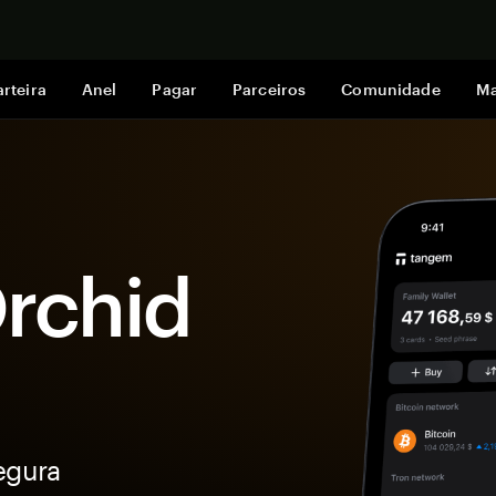
Comprar a
rteira
Anel
Pagar
Parceiros
Comunidade
Ma
Orchid
egura