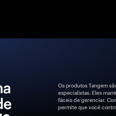
ma
Os produtos Tangem são 
especialistas. Eles man
de
fáceis de gerenciar. Co
permite que você control