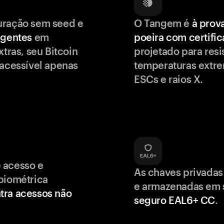
uração sem seed e
O Tangem é
à prov
igentes
em
poeira com certifi
xtras, seu Bitcoin
projetado para resis
 acessível apenas
temperaturas extr
ESCs e raios X.
 acesso e
As chaves privadas
biométrica
e armazenadas em
tra acessos não
seguro EAL6+ CC
.