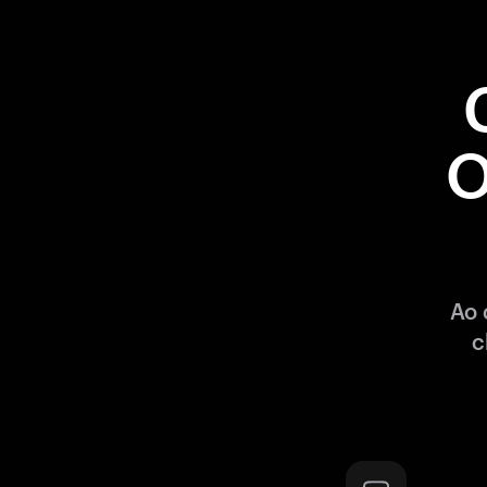
O
Ao 
c