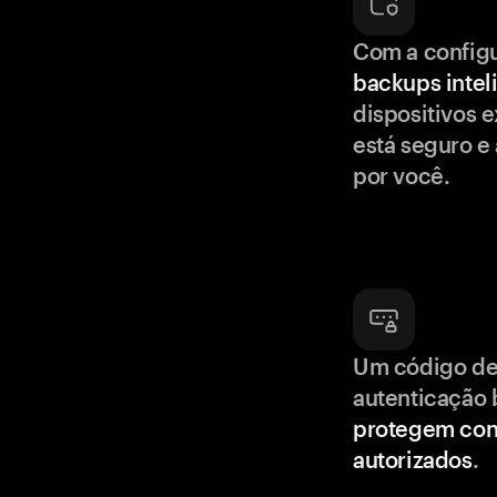
Com a config
backups intel
dispositivos e
está seguro e
por você.
Um código de
autenticação 
protegem con
autorizados
.