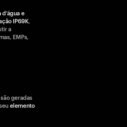
a d’água e
cação IP69K
,
tir a
emas, EMPs,
 são geradas
 seu
elemento