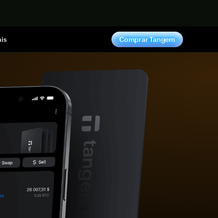
gora
is
Comprar Tangem