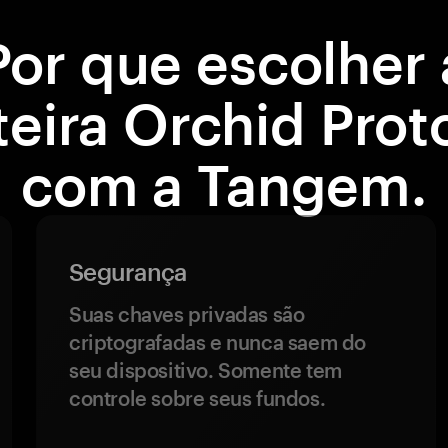
Por que escolher 
teira Orchid Prot
com a Tangem.
Segurança
Suas chaves privadas são
criptografadas e nunca saem do
seu dispositivo. Somente tem
controle sobre seus fundos.