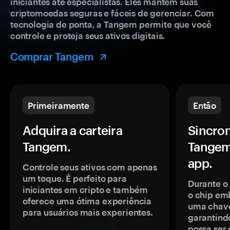
iniciantes até especialistas. Eles mantêm suas
criptomoedas seguras e fáceis de gerenciar. Com
tecnologia de ponta, a Tangem permite que você
controle e proteja seus ativos digitais.
Comprar Tangem
Primeiramente
Então
Adquira a carteira
Sincron
Tangem.
Tangem
app.
Controle seus ativos com apenas
um toque. É perfeito para
Durante o
iniciantes em cripto e também
o chip em
oferece uma ótima experiência
uma chave
para usuários mais experientes.
garantindo
possa ser