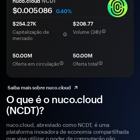
nuco.cloud
NCDT
$0.
00
5086
0.40%
$254.27K
$208.77
Capitalização de
Volume (24h)
mercado
50.00M
50.00M
Oferta em circulação
Oferta total
Saiba mais sobre nuco.cloud
O que é o nuco.cloud
(NCDT)?
nuco.cloud, abreviado como NCDT, é uma
plataforma inovadora de economia compartilhada
que visa utilizar o poder de computação não