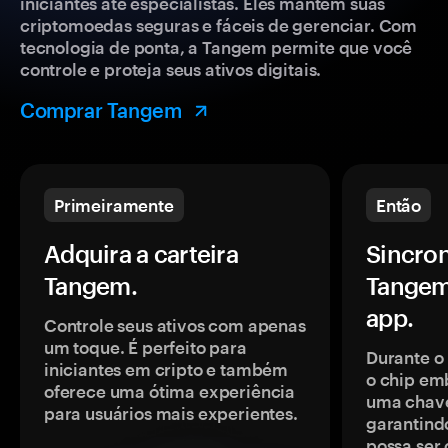
iniciantes até especialistas. Eles mantêm suas
criptomoedas seguras e fáceis de gerenciar. Com
tecnologia de ponta, a Tangem permite que você
controle e proteja seus ativos digitais.
Comprar Tangem
Primeiramente
Então
Adquira a carteira
Sincron
Tangem.
Tangem
app.
Controle seus ativos com apenas
um toque. É perfeito para
Durante o
iniciantes em cripto e também
o chip em
oferece uma ótima experiência
uma chave
para usuários mais experientes.
garantindo
possa ser