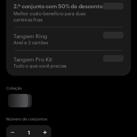
2.º conjunto com 50% de desconto
$34.95
Melhor custo-benefício para duas
carteiras frias
Tangem Ring
$160.00
Anel e 2 cartões
Tangem Pro Kit
$180.00
Tudo o que você precisa
Coleção
Número de conjuntos