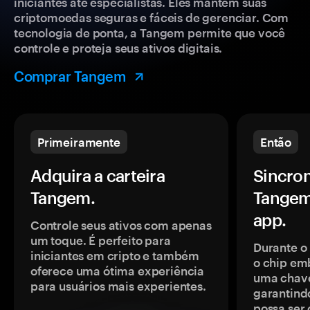
iniciantes até especialistas. Eles mantêm suas
criptomoedas seguras e fáceis de gerenciar. Com
tecnologia de ponta, a Tangem permite que você
controle e proteja seus ativos digitais.
Comprar Tangem
Primeiramente
Então
Adquira a carteira
Sincron
Tangem.
Tangem
app.
Controle seus ativos com apenas
um toque. É perfeito para
Durante o
iniciantes em cripto e também
o chip em
oferece uma ótima experiência
uma chave
para usuários mais experientes.
garantindo
possa ser