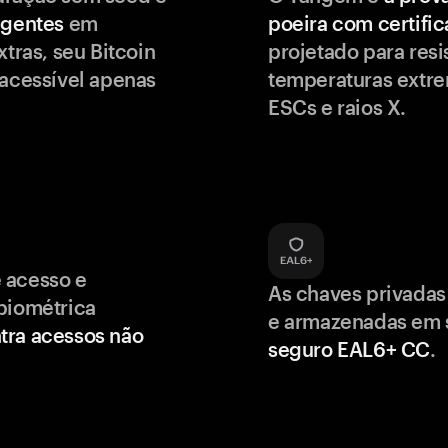
igentes
em
poeira com certifi
xtras, seu Bitcoin
projetado para resis
 acessível apenas
temperaturas extr
ESCs e raios X.
 acesso e
As chaves privadas
biométrica
e armazenadas em
tra acessos não
seguro EAL6+ CC
.