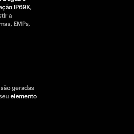
cação IP69K
,
tir a
emas, EMPs,
 são geradas
 seu
elemento