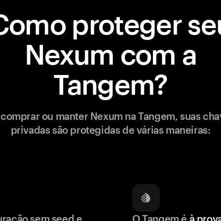
Como proteger se
Nexum com a
Tangem?
 comprar ou manter Nexum na Tangem, suas cha
privadas são protegidas de várias maneiras:
uração sem seed e
O Tangem é
à prov