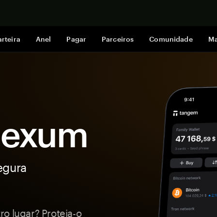
Comprar a
rteira
Anel
Pagar
Parceiros
Comunidade
Ma
 Nexum
egura
o lugar? Proteja-o