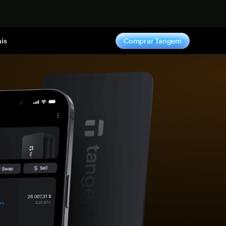
gora
is
Comprar Tangem