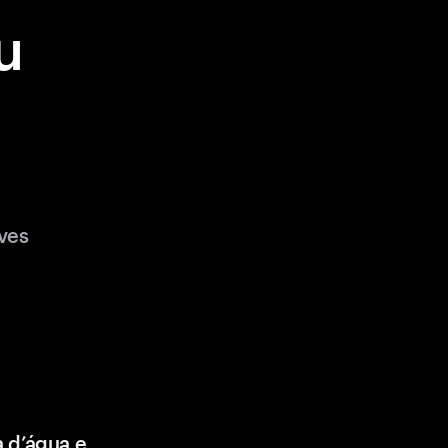
u
ves
a d’água e