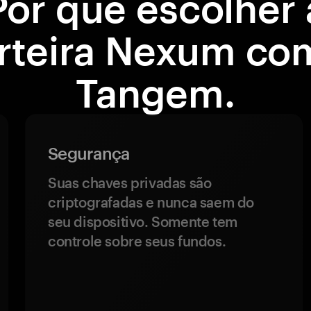
Por que escolher 
rteira Nexum co
Tangem.
Segurança
Suas chaves privadas são
criptografadas e nunca saem do
seu dispositivo. Somente tem
controle sobre seus fundos.