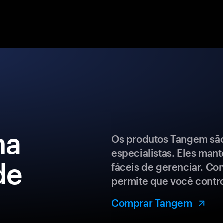
ma
Os produtos Tangem são 
especialistas. Eles man
de
fáceis de gerenciar. Co
permite que você control
Comprar Tangem