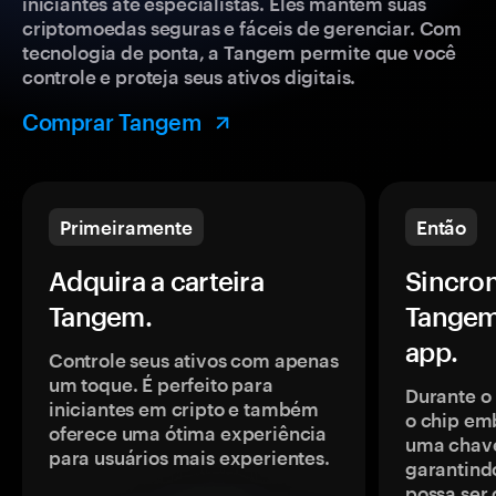
iniciantes até especialistas. Eles mantêm suas
criptomoedas seguras e fáceis de gerenciar. Com
tecnologia de ponta, a Tangem permite que você
controle e proteja seus ativos digitais.
Comprar Tangem
Primeiramente
Então
Adquira a carteira
Sincron
Tangem.
Tangem
app.
Controle seus ativos com apenas
um toque. É perfeito para
Durante o
iniciantes em cripto e também
o chip em
oferece uma ótima experiência
uma chave
para usuários mais experientes.
garantindo
possa ser