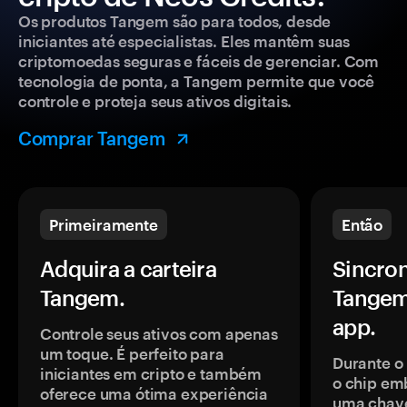
Os produtos Tangem são para todos, desde
iniciantes até especialistas. Eles mantêm suas
criptomoedas seguras e fáceis de gerenciar. Com
tecnologia de ponta, a Tangem permite que você
controle e proteja seus ativos digitais.
Comprar Tangem
Primeiramente
Então
Adquira a carteira
Sincron
Tangem.
Tangem
app.
Controle seus ativos com apenas
um toque. É perfeito para
Durante o
iniciantes em cripto e também
o chip em
oferece uma ótima experiência
uma chave