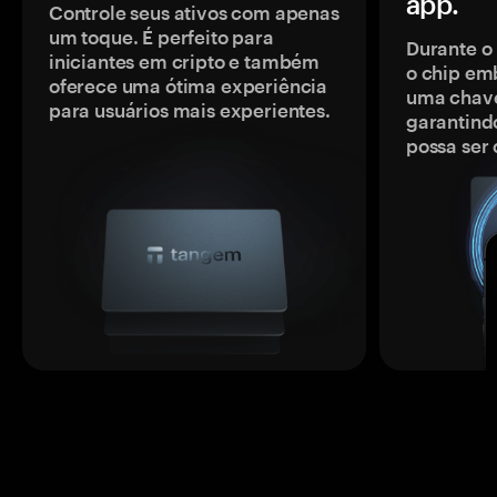
app.
Controle seus ativos com apenas
um toque. É perfeito para
Durante o
iniciantes em cripto e também
o chip em
oferece uma ótima experiência
uma chave
para usuários mais experientes.
garantindo
possa ser