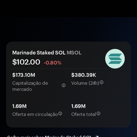
Marinade Staked SOL
MSOL
$102.00
-0.80%
$173.10M
$380.39K
Capitalização de
Volume (24h)
mercado
1.69M
1.69M
Oferta em circulação
Oferta total