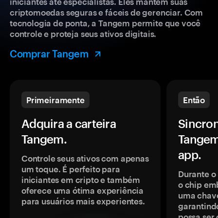
iniciantes até especialistas. Eles mantêm suas
criptomoedas seguras e fáceis de gerenciar. Com
tecnologia de ponta, a Tangem permite que você
controle e proteja seus ativos digitais.
Comprar Tangem
Primeiramente
Então
Adquira a carteira
Sincron
Tangem.
Tangem
app.
Controle seus ativos com apenas
um toque. É perfeito para
Durante o
iniciantes em cripto e também
o chip em
oferece uma ótima experiência
uma chave
para usuários mais experientes.
garantindo
possa ser