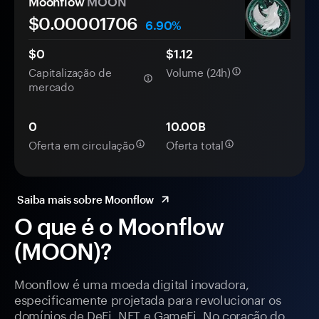
Moonflow
MOON
$0.
0000
1706
6.90%
$0
$1.12
Capitalização de
Volume (24h)
mercado
0
10.00B
Oferta em circulação
Oferta total
Saiba mais sobre Moonflow
O que é o Moonflow
(MOON)?
Moonflow é uma moeda digital inovadora,
especificamente projetada para revolucionar os
domínios de DeFi, NFT e GameFi. No coração do