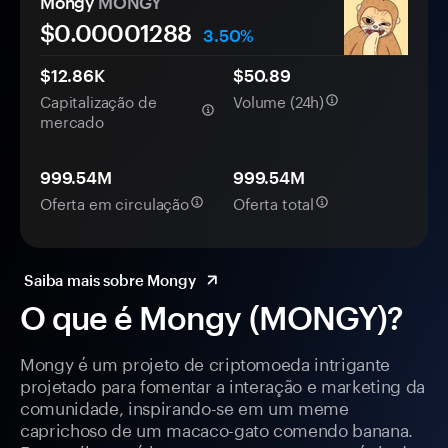
Mongy
MONGY
$0.
0000
1288
3.50%
$12.86K
$50.89
Capitalização de
Volume (24h)
mercado
999.54M
999.54M
Oferta em circulação
Oferta total
Saiba mais sobre Mongy
O que é Mongy (MONGY)?
Mongy é um projeto de criptomoeda intrigante
projetado para fomentar a interação e marketing da
comunidade, inspirando-se em um meme
caprichoso de um macaco-gato comendo banana.