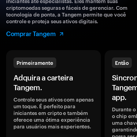
iniciantes até especialistas. Eles mantêm suas
criptomoedas seguras e fáceis de gerenciar. Com
tecnologia de ponta, a Tangem permite que você
controle e proteja seus ativos digitais.
Comprar Tangem
Primeiramente
Então
Adquira a carteira
Sincron
Tangem.
Tangem
app.
Controle seus ativos com apenas
um toque. É perfeito para
Durante o
iniciantes em cripto e também
o chip em
oferece uma ótima experiência
uma chave
para usuários mais experientes.
garantindo
possa ser