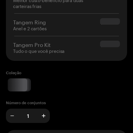
carteiras frias
Tangem Ring
$160.00
Anel e 2 cartões
Tangem Pro Kit
$180.00
Tudo o que você precisa
Coleção
Número de conjuntos