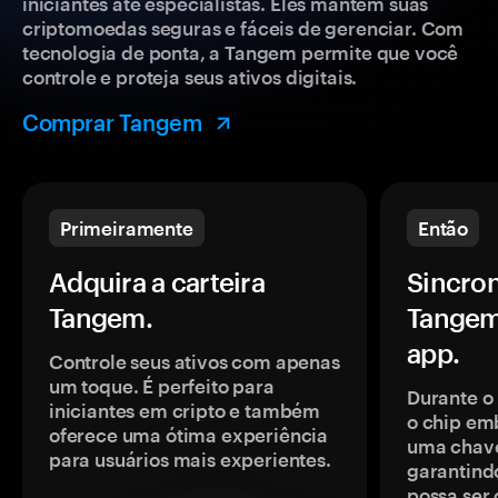
iniciantes até especialistas. Eles mantêm suas
criptomoedas seguras e fáceis de gerenciar. Com
tecnologia de ponta, a Tangem permite que você
controle e proteja seus ativos digitais.
Comprar Tangem
Primeiramente
Então
Adquira a carteira
Sincron
Tangem.
Tangem
app.
Controle seus ativos com apenas
um toque. É perfeito para
Durante o
iniciantes em cripto e também
o chip em
oferece uma ótima experiência
uma chave
para usuários mais experientes.
garantindo
possa ser