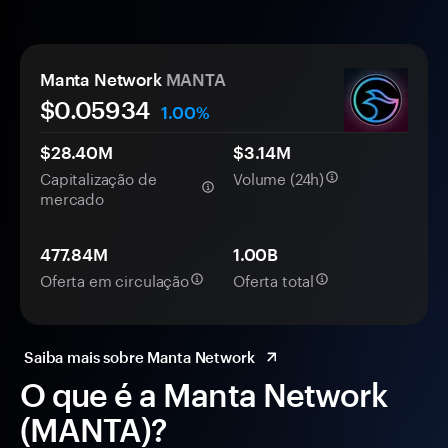
Manta Network
MANTA
$0.
0
5934
1.00%
$28.40M
$3.14M
Capitalização de
Volume (24h)
mercado
477.84M
1.00B
Oferta em circulação
Oferta total
Saiba mais sobre Manta Network
O que é a Manta Network
(MANTA)?