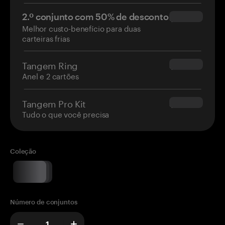
2.º conjunto com 50% de desconto
$34.95
Melhor custo-benefício para duas
carteiras frias
Tangem Ring
$160.00
Anel e 2 cartões
Tangem Pro Kit
$180.00
Tudo o que você precisa
Coleção
Número de conjuntos