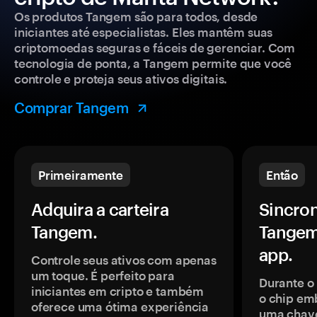
Os produtos Tangem são para todos, desde
iniciantes até especialistas. Eles mantêm suas
criptomoedas seguras e fáceis de gerenciar. Com
tecnologia de ponta, a Tangem permite que você
controle e proteja seus ativos digitais.
Comprar Tangem
Primeiramente
Então
Adquira a carteira
Sincron
Tangem.
Tangem
app.
Controle seus ativos com apenas
um toque. É perfeito para
Durante o
iniciantes em cripto e também
o chip em
oferece uma ótima experiência
uma chave