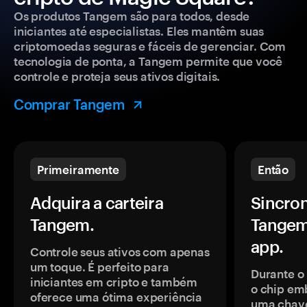
Os produtos Tangem são para todos, desde
iniciantes até especialistas. Eles mantêm suas
criptomoedas seguras e fáceis de gerenciar. Com
tecnologia de ponta, a Tangem permite que você
controle e proteja seus ativos digitais.
Comprar Tangem
Primeiramente
Então
Adquira a carteira
Sincron
Tangem.
Tangem
app.
Controle seus ativos com apenas
um toque. É perfeito para
Durante o
iniciantes em cripto e também
o chip em
oferece uma ótima experiência
uma chave