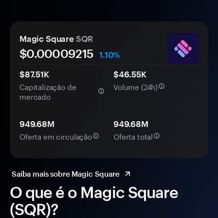
Magic Square
SQR
$0.
0000
9215
1.10%
$87.51K
$46.55K
Capitalização de
Volume (24h)
mercado
949.68M
949.68M
Oferta em circulação
Oferta total
Saiba mais sobre Magic Square
O que é o Magic Square
(SQR)?