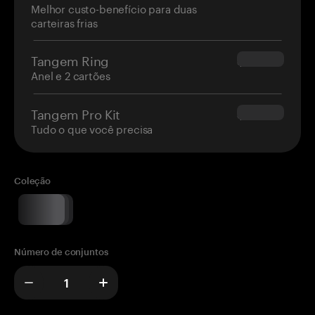
Melhor custo-benefício para duas
carteiras frias
Tangem Ring
$160.00
Anel e 2 cartões
Tangem Pro Kit
$180.00
Tudo o que você precisa
Coleção
Número de conjuntos