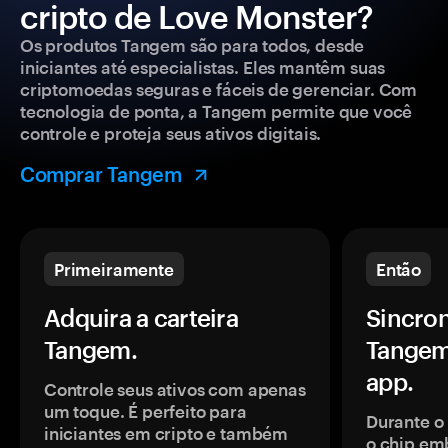
cripto de Love Monster?
Os produtos Tangem são para todos, desde
iniciantes até especialistas. Eles mantêm suas
criptomoedas seguras e fáceis de gerenciar. Com
tecnologia de ponta, a Tangem permite que você
controle e proteja seus ativos digitais.
Comprar Tangem
Primeiramente
Então
Adquira a carteira
Sincron
Tangem.
Tangem
app.
Controle seus ativos com apenas
um toque. É perfeito para
Durante o
iniciantes em cripto e também
o chip em