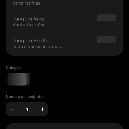
carteiras frias
Tangem Ring
$160.00
Anel e 2 cartões
Tangem Pro Kit
$180.00
Tudo o que você precisa
Coleção
Número de conjuntos