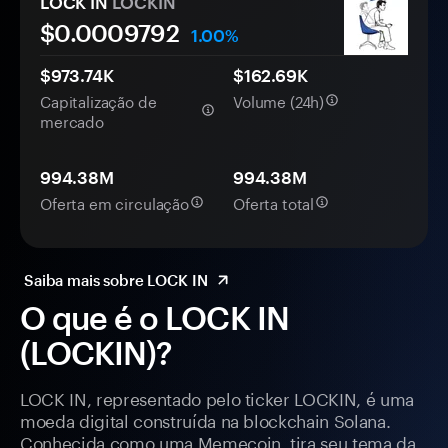
LOCK IN
LOCKIN
$0.
000
9792
1.00%
$973.74K
$162.69K
Capitalização de
Volume (24h)
mercado
994.38M
994.38M
Oferta em circulação
Oferta total
Saiba mais sobre LOCK IN
O que é o LOCK IN
(LOCKIN)?
LOCK IN, representado pelo ticker LOCKIN, é uma
moeda digital construída na blockchain Solana.
Conhecida como uma Memecoin, tira seu tema da