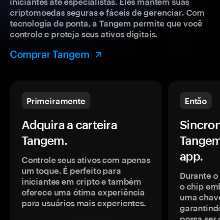
iniciantes até especialistas. Eles mantêm suas
criptomoedas seguras e fáceis de gerenciar. Com
tecnologia de ponta, a Tangem permite que você
controle e proteja seus ativos digitais.
Comprar Tangem
Primeiramente
Então
Adquira a carteira
Sincron
Tangem.
Tangem
app.
Controle seus ativos com apenas
um toque. É perfeito para
Durante o
iniciantes em cripto e também
o chip em
oferece uma ótima experiência
uma chave
para usuários mais experientes.
garantindo
possa ser