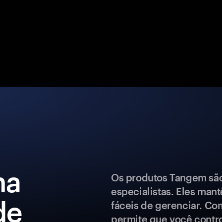
ma
Os produtos Tangem são 
especialistas. Eles man
de
fáceis de gerenciar. Co
permite que você control