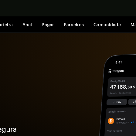
Comprar a
rteira
Anel
Pagar
Parceiros
Comunidade
Ma
egura