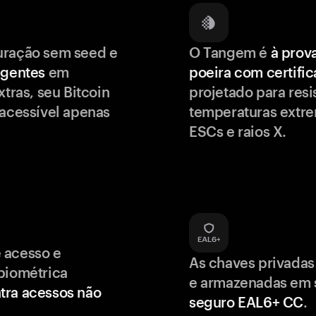
uração sem seed e
O Tangem é
à prov
igentes
em
poeira com certifi
xtras, seu Bitcoin
projetado para resis
 acessível apenas
temperaturas extr
ESCs e raios X.
 acesso e
As chaves privadas
biométrica
e armazenadas em
tra acessos não
seguro EAL6+ CC
.