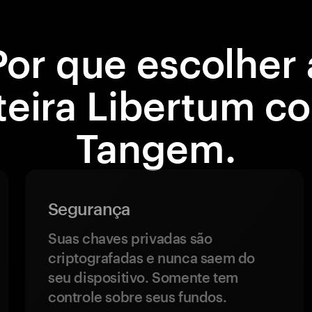
Por que escolher 
teira Libertum c
Tangem.
Segurança
Suas chaves privadas são
criptografadas e nunca saem do
seu dispositivo. Somente tem
controle sobre seus fundos.