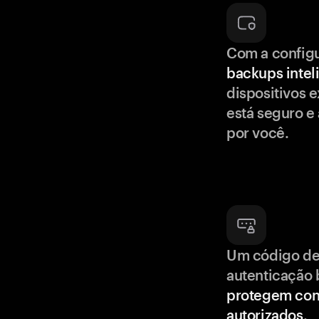
Com a config
backups intel
dispositivos e
está seguro e
por você.
Um código de
autenticação 
protegem con
autorizados
.