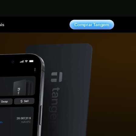
gora
is
Comprar Tangem