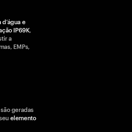
a d’água e
cação IP69K
,
tir a
emas, EMPs,
 são geradas
 seu
elemento