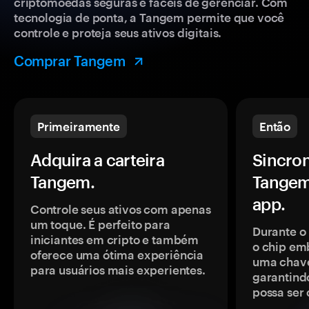
criptomoedas seguras e fáceis de gerenciar. Com
tecnologia de ponta, a Tangem permite que você
controle e proteja seus ativos digitais.
Comprar Tangem
Primeiramente
Então
Adquira a carteira
Sincron
Tangem.
Tangem
app.
Controle seus ativos com apenas
um toque. É perfeito para
Durante o
iniciantes em cripto e também
o chip em
oferece uma ótima experiência
uma chave
para usuários mais experientes.
garantindo
possa ser