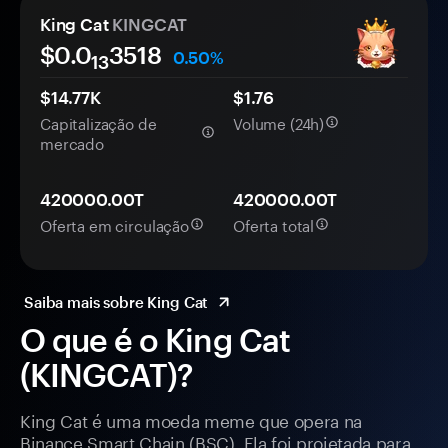
King Cat
KINGCAT
$0.0
3518
0.50%
13
$14.77K
$1.76
Capitalização de
Volume (24h)
mercado
420000.00T
420000.00T
Oferta em circulação
Oferta total
Saiba mais sobre King Cat
O que é o King Cat
(KINGCAT)?
King Cat é uma moeda meme que opera na
Binance Smart Chain (BSC). Ela foi projetada para