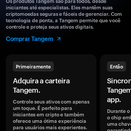
Os produtos Tangem são para todos, desde
iniciantes até especialistas. Eles mantêm suas
criptomoedas seguras e fáceis de gerenciar. Com
tecnologia de ponta, a Tangem permite que você
controle e proteja seus ativos digitais.
Comprar Tangem
Primeiramente
Então
Adquira a carteira
Sincron
Tangem.
Tangem
app.
Controle seus ativos com apenas
um toque. É perfeito para
Durante o
iniciantes em cripto e também
o chip em
oferece uma ótima experiência
uma chave
para usuários mais experientes.
garantindo