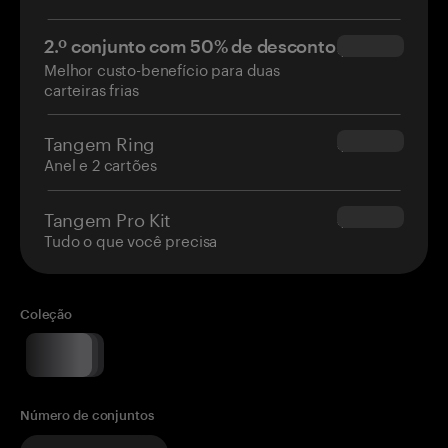
2.º conjunto com 50% de desconto
$34.95
Melhor custo-benefício para duas
carteiras frias
Tangem Ring
$160.00
Anel e 2 cartões
Tangem Pro Kit
$180.00
Tudo o que você precisa
Coleção
Número de conjuntos