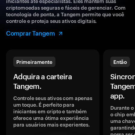
iniciantes até especialistas. Eles mantêm suas
criptomoedas seguras e fáceis de gerenciar. Com
tecnologia de ponta, a Tangem permite que você
controle e proteja seus ativos digitais.
Comprar Tangem
Primeiramente
Então
Adquira a carteira
Sincron
Tangem.
Tangem
app.
Controle seus ativos com apenas
um toque. É perfeito para
Durante o
iniciantes em cripto e também
o chip em
oferece uma ótima experiência
uma chave
para usuários mais experientes.
garantindo
possa ser