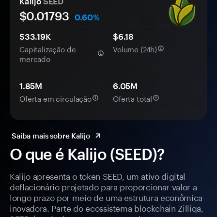
Kalijo
SEED
$0.
0
1793
0.60%
$33.19K
$6.18
Capitalização de
Volume (24h)
mercado
1.85M
6.05M
Oferta em circulação
Oferta total
Saiba mais sobre Kalijo
O que é Kalijo (SEED)?
Kalijo apresenta o token SEED, um ativo digital
deflacionário projetado para proporcionar valor a
longo prazo por meio de uma estrutura econômica
inovadora. Parte do ecossistema blockchain Zilliqa,