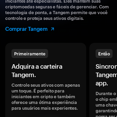
iniciantes até especialistas. Eles mantêm suas
criptomoedas seguras e fáceis de gerenciar. Com
tecnologia de ponta, a Tangem permite que você
controle e proteja seus ativos digitais.
Comprar Tangem
Primeiramente
Então
Adquira a carteira
Sincron
Tangem.
Tangem
app.
Controle seus ativos com apenas
um toque. É perfeito para
Durante o
iniciantes em cripto e também
o chip em
oferece uma ótima experiência
uma chave
para usuários mais experientes.
garantindo
possa ser