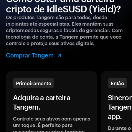
cripto de IdleSUSD (Yield)?
Os produtos Tangem são para todos, desde
iniciantes até especialistas. Eles mantêm suas
criptomoedas seguras e fáceis de gerenciar. Com
tecnologia de ponta, a Tangem permite que você
controle e proteja seus ativos digitais.
Comprar Tangem
Primeiramente
Então
Adquira a carteira
Sincron
Tangem.
Tangem
app.
Controle seus ativos com apenas
um toque. É perfeito para
Durante o
iniciantes em cripto e também