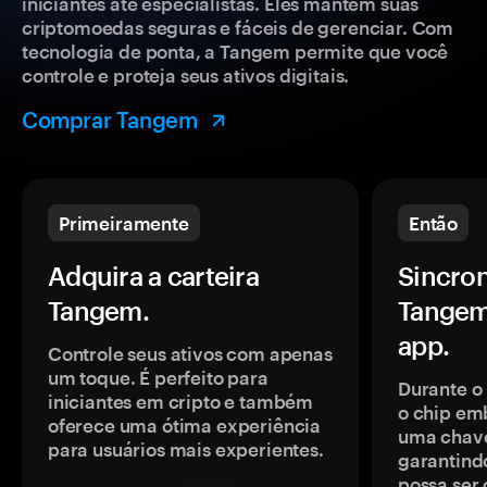
iniciantes até especialistas. Eles mantêm suas
criptomoedas seguras e fáceis de gerenciar. Com
tecnologia de ponta, a Tangem permite que você
controle e proteja seus ativos digitais.
Comprar Tangem
Primeiramente
Então
Adquira a carteira
Sincron
Tangem.
Tangem
app.
Controle seus ativos com apenas
um toque. É perfeito para
Durante o
iniciantes em cripto e também
o chip em
oferece uma ótima experiência
uma chave
para usuários mais experientes.
garantindo
possa ser