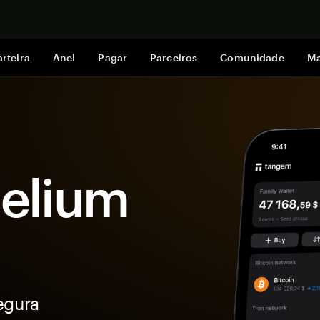
Comprar a
rteira
Anel
Pagar
Parceiros
Comunidade
Ma
Helium
egura