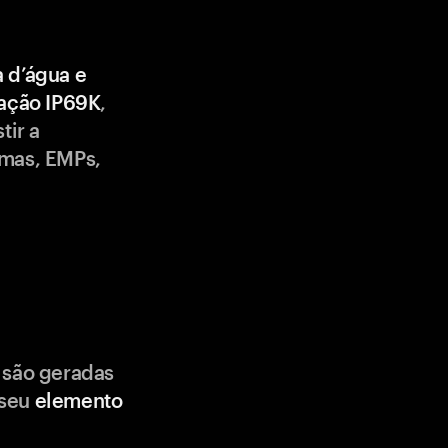
a d’água e
cação IP69K
,
tir a
emas, EMPs,
 são geradas
 seu
elemento