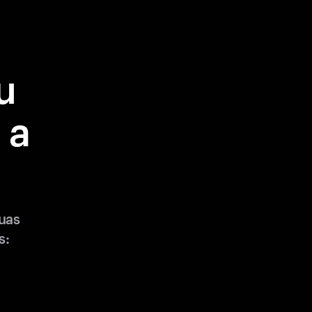
u
 a
uas
s: