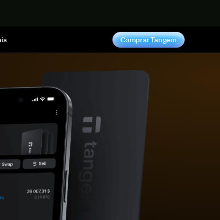
gora
is
Comprar Tangem