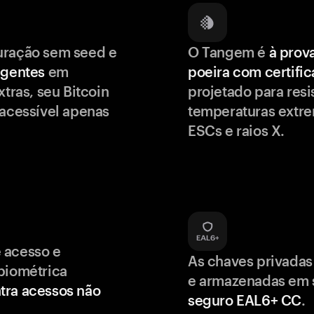
uração sem seed e
O Tangem é
à prov
igentes
em
poeira com certifi
xtras, seu Bitcoin
projetado para resis
 acessível apenas
temperaturas extr
ESCs e raios X.
 acesso e
As chaves privadas
biométrica
e armazenadas em
tra acessos não
seguro EAL6+ CC
.