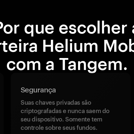
Por que escolher 
rteira Helium Mob
com a Tangem.
Segurança
Suas chaves privadas são
criptografadas e nunca saem do
seu dispositivo. Somente tem
controle sobre seus fundos.