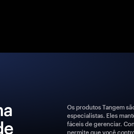
ma
Os produtos Tangem são 
especialistas. Eles man
de
fáceis de gerenciar. Co
permite que você control