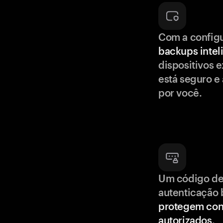
Com a config
backups intel
dispositivos e
está seguro e
por você.
Um código de
autenticação 
protegem con
autorizados
.