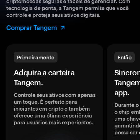
criptomoedas seguras e fáceis de gerenciar. Com
tecnologia de ponta, a Tangem permite que você
controle e proteja seus ativos digitais.
Comprar Tangem
Primeiramente
Então
Adquira a carteira
Sincron
Tangem.
Tangem
app.
Controle seus ativos com apenas
um toque. É perfeito para
Durante o
iniciantes em cripto e também
o chip em
oferece uma ótima experiência
uma chave
para usuários mais experientes.
garantindo
possa ser