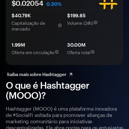
$0.
0
2054
0.30%
$40.79K
$199.85
Capitalização de
Volume (24h)
mercado
1.99M
30.00M
Oferta em circulação
Oferta total
Saiba mais sobre Hashtagger
O que é Hashtagger
(MOOO)?
Hashtagger (MOOO) é uma plataforma inovadora
de #SocialFi voltada para promover alianças de
marketing comunitário para iniciativas
descentralizadas. Ela abre portas para os entusiastas