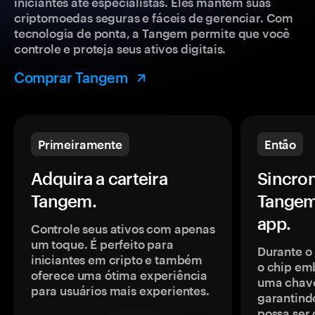
iniciantes até especialistas. Eles mantêm suas
criptomoedas seguras e fáceis de gerenciar. Com
tecnologia de ponta, a Tangem permite que você
controle e proteja seus ativos digitais.
Comprar Tangem
Primeiramente
Então
Adquira a carteira
Sincron
Tangem.
Tangem
app.
Controle seus ativos com apenas
um toque. É perfeito para
Durante o
iniciantes em cripto e também
o chip em
oferece uma ótima experiência
uma chave
para usuários mais experientes.
garantindo
possa ser