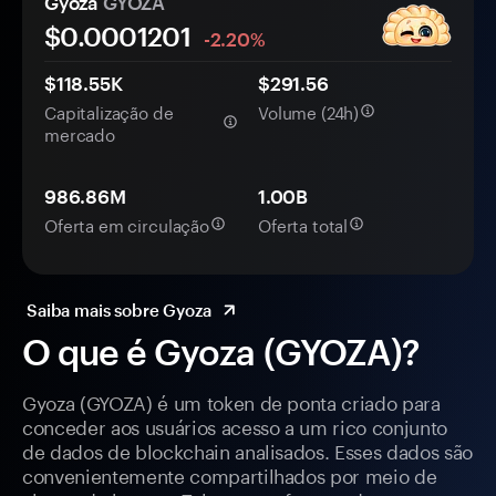
Gyoza
GYOZA
$0.
000
1201
-2.20%
$118.55K
$291.56
Capitalização de
Volume (24h)
mercado
986.86M
1.00B
Oferta em circulação
Oferta total
Saiba mais sobre Gyoza
O que é Gyoza (GYOZA)?
Gyoza (GYOZA) é um token de ponta criado para
conceder aos usuários acesso a um rico conjunto
de dados de blockchain analisados. Esses dados são
convenientemente compartilhados por meio de