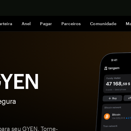
Comprar a
rteira
Anel
Pagar
Parceiros
Comunidade
Ma
GYEN
egura
ara seu GYEN. Torne-