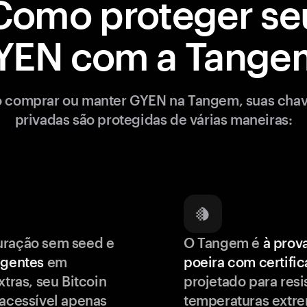
Como proteger se
YEN com a Tange
 comprar ou manter GYEN na Tangem, suas cha
privadas são protegidas de várias maneiras:
uração sem seed e
O Tangem é
à prov
igentes
em
poeira com certifi
xtras, seu Bitcoin
projetado para resis
 acessível apenas
temperaturas extr