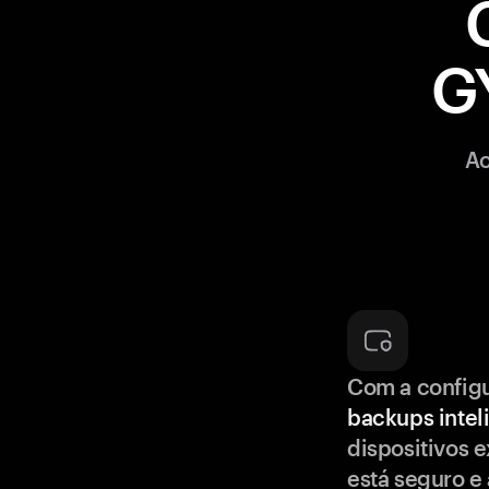
G
Ao
Com a config
backups intel
dispositivos e
está seguro e