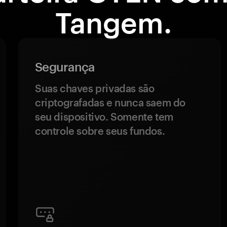
Tangem.
Segurança
Suas chaves privadas são
criptografadas e nunca saem do
seu dispositivo. Somente tem
controle sobre seus fundos.