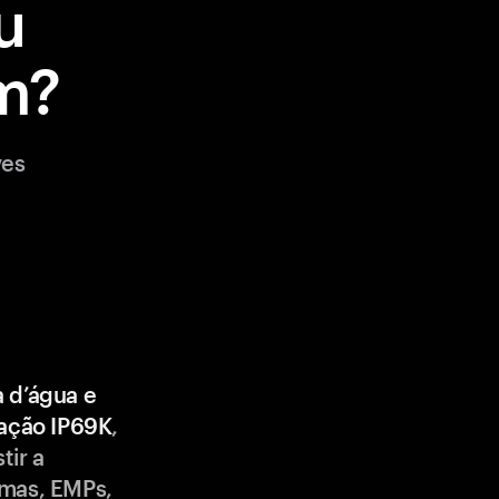
u
m?
ves
a d’água e
cação IP69K
,
tir a
emas, EMPs,