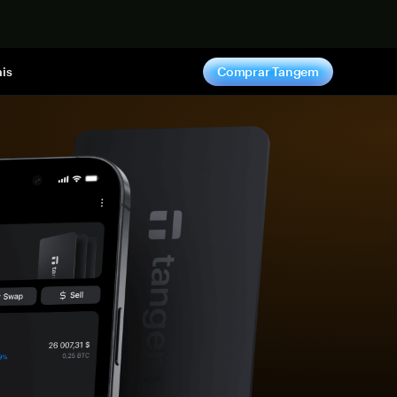
gora
is
Comprar Tangem