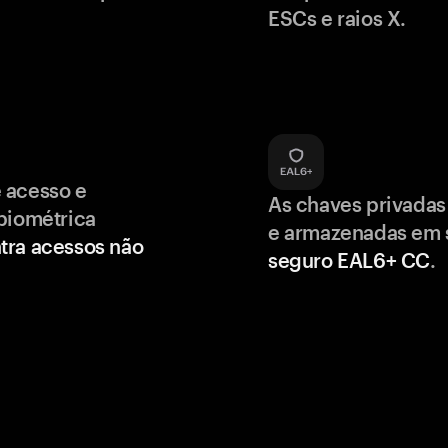
ESCs e raios X.
 acesso e
As chaves privadas
biométrica
e armazenadas em
tra acessos não
seguro EAL6+ CC
.