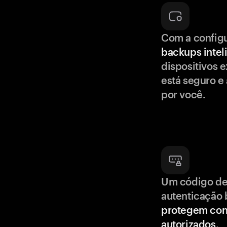
Com a config
backups intel
dispositivos e
está seguro e
por você.
Um código de
autenticação 
protegem con
autorizados
.