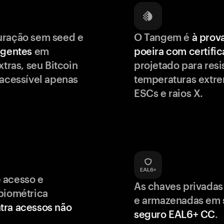
uração sem seed e
O Tangem é
à prov
igentes
em
poeira com certifi
xtras, seu Bitcoin
projetado para resis
 acessível apenas
temperaturas extr
ESCs e raios X.
 acesso e
As chaves privadas
biométrica
e armazenadas em
tra acessos não
seguro EAL6+ CC
.