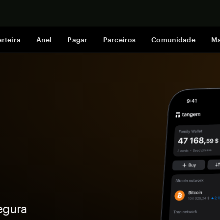
Comprar a
rteira
Anel
Pagar
Parceiros
Comunidade
Ma
egura