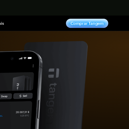
gora
is
Comprar Tangem