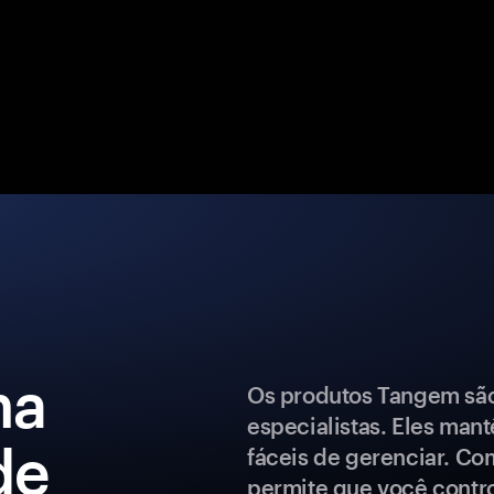
ma
Os produtos Tangem são 
especialistas. Eles man
de
fáceis de gerenciar. Co
permite que você control