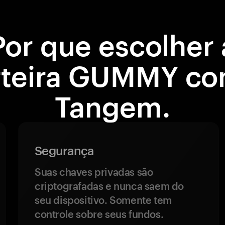
Por que escolher 
rteira GUMMY co
Tangem.
Segurança
Suas chaves privadas são
criptografadas e nunca saem do
seu dispositivo. Somente tem
controle sobre seus fundos.