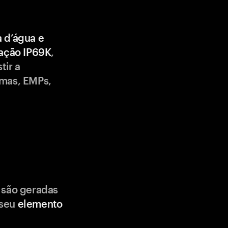
a d’água e
cação IP69K
,
tir a
emas, EMPs,
 são geradas
 seu
elemento