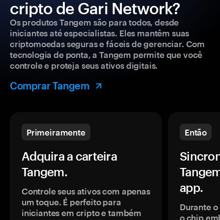
cripto de Gari Network?
Os produtos Tangem são para todos, desde
iniciantes até especialistas. Eles mantêm suas
criptomoedas seguras e fáceis de gerenciar. Com
tecnologia de ponta, a Tangem permite que você
controle e proteja seus ativos digitais.
Comprar Tangem
Primeiramente
Então
Adquira a carteira
Sincron
Tangem.
Tangem
app.
Controle seus ativos com apenas
um toque. É perfeito para
Durante o
iniciantes em cripto e também
o chip em