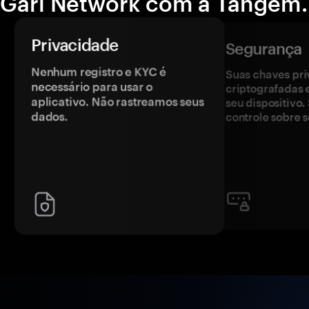
Gari Network com a Tangem.
Privacidade
Segurança
Nenhum registro e KYC é
Suas chaves pri
necessário para usar o
criptografadas 
aplicativo. Não rastreamos seus
seu dispositivo
dados.
controle sobre s