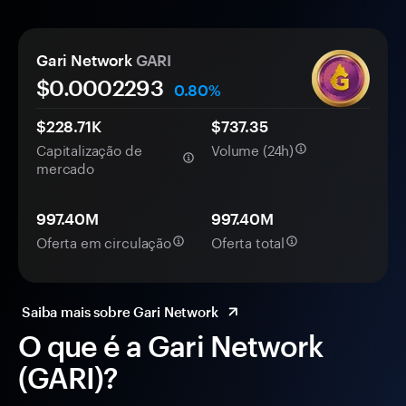
Gari Network
GARI
$0.
000
2293
0.80%
$228.71K
$737.35
Capitalização de
Volume (24h)
mercado
997.40M
997.40M
Oferta em circulação
Oferta total
Saiba mais sobre Gari Network
O que é a Gari Network
(GARI)?