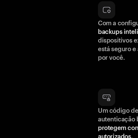
Com a config
backups intel
dispositivos e
está seguro e
por você.
Um código de
autenticação 
protegem con
autorizados
.