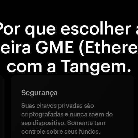
Por que escolher 
teira GME (Ether
com a Tangem.
Segurança
Suas chaves privadas são
criptografadas e nunca saem do
seu dispositivo. Somente tem
controle sobre seus fundos.