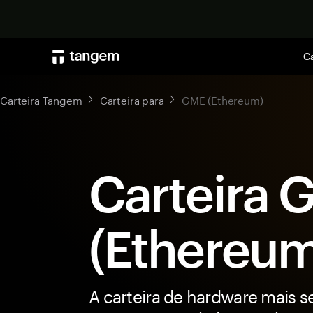
Ca
Carteira Tangem
Carteira para
GME (Ethereum)
Carteira 
(Ethereum
A carteira de hardware mais s