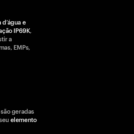
a d’água e
cação IP69K
,
tir a
emas, EMPs,
 são geradas
 seu
elemento