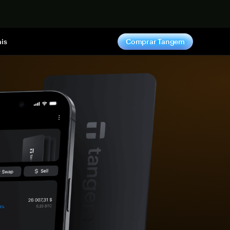
gora
is
Comprar Tangem