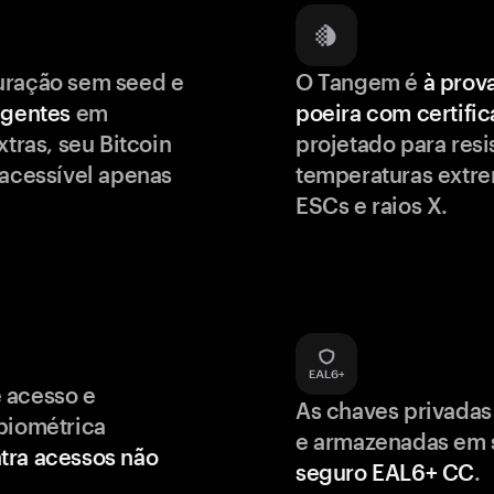
uração sem seed e
O Tangem é
à prov
igentes
em
poeira com certifi
xtras, seu Bitcoin
projetado para resis
 acessível apenas
temperaturas extr
ESCs e raios X.
 acesso e
As chaves privadas
biométrica
e armazenadas em
tra acessos não
seguro EAL6+ CC
.