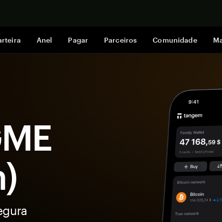
Comprar a
rteira
Anel
Pagar
Parceiros
Comunidade
Ma
GME
)
egura