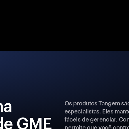
ma
Os produtos Tangem são 
especialistas. Eles man
 de GME
fáceis de gerenciar. Co
permite que você control