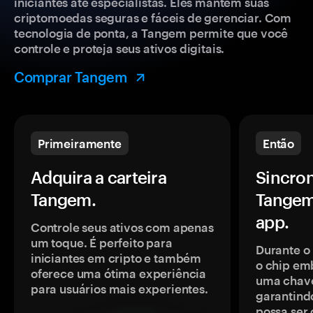
iniciantes até especialistas. Eles mantêm suas
criptomoedas seguras e fáceis de gerenciar. Com
tecnologia de ponta, a Tangem permite que você
controle e proteja seus ativos digitais.
Comprar Tangem
Primeiramente
Então
Adquira a carteira
Sincron
Tangem.
Tangem
app.
Controle seus ativos com apenas
um toque. É perfeito para
Durante o
iniciantes em cripto e também
o chip em
oferece uma ótima experiência
uma chave
para usuários mais experientes.
garantindo
possa ser