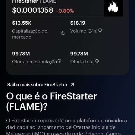
FireStarter
FLAME
$0.
000
1358
-0.80%
$13.55K
$18.19
Capitalização de
Volume (24h)
mercado
99.78M
99.78M
Oferta em circulação
Oferta total
Saiba mais sobre FireStarter
O que é o FireStarter
(FLAME)?
O FireStarter representa uma plataforma inovadora
dedicada ao lançamento de Ofertas Iniciais de
Metaverso (IMO) através da rede Polygon. Como